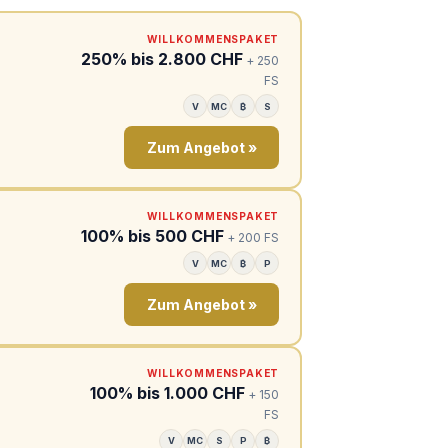
WILLKOMMENSPAKET
250% bis 2.800 CHF
+ 250
FS
V
MC
₿
S
Zum Angebot »
WILLKOMMENSPAKET
100% bis 500 CHF
+ 200 FS
V
MC
₿
P
Zum Angebot »
WILLKOMMENSPAKET
100% bis 1.000 CHF
+ 150
FS
V
MC
S
P
₿