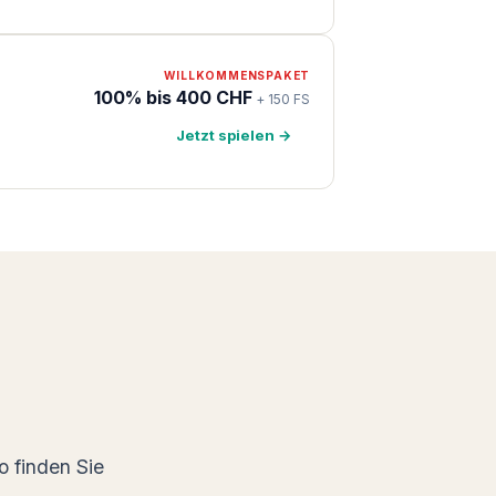
WILLKOMMENSPAKET
100% bis 400 CHF
+ 150 FS
Jetzt spielen →
o finden Sie