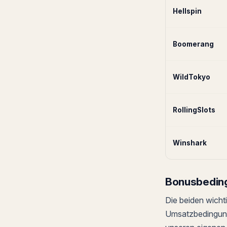
Hellspin
Boomerang
WildTokyo
RollingSlots
Winshark
Bonusbeding
Die beiden wicht
Umsatzbedingunge