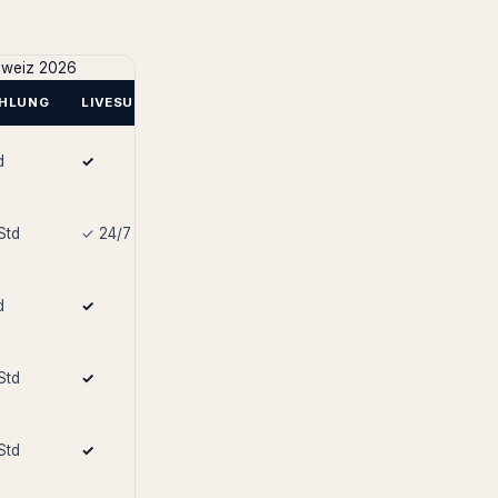
chweiz 2026
HLUNG
LIVESUPPORT
KRYPTO
d
✓
✓
Std
✓ 24/7
✓
d
✓
✓
Std
✓
✓
Std
✓
–