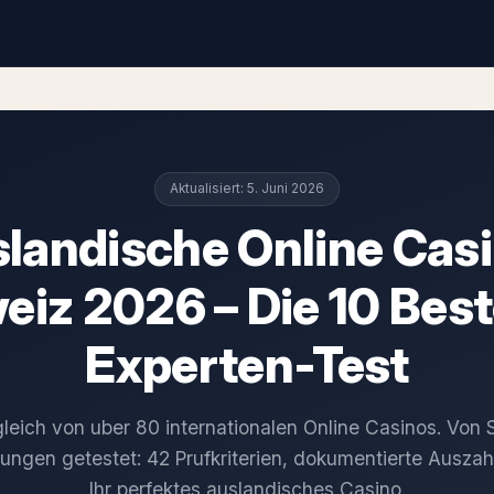
Aktualisiert:
5. Juni 2026
landische Online Cas
iz 2026 – Die 10 Bes
Experten-Test
eich von uber 80 internationalen Online Casinos. Von
lungen getestet: 42 Prufkriterien, dokumentierte Auszah
Ihr perfektes auslandisches Casino.