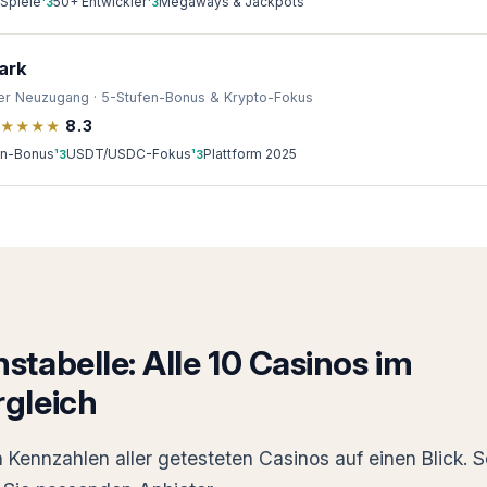
Spiele
50+ Entwickler
Megaways & Jackpots
ark
ver Neuzugang · 5-Stufen-Bonus & Krypto-Fokus
8.3
★★★★
en-Bonus
USDT/USDC-Fokus
Plattform 2025
stabelle: Alle 10 Casinos im
rgleich
 Kennzahlen aller getesteten Casinos auf einen Blick. S