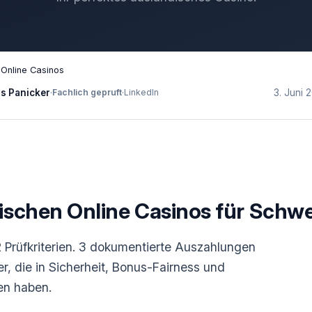
 Online Casinos
s Panicker
·
Fachlich gepruft
·
LinkedIn
3. Juni 
ischen Online Casinos für Schwe
 Prüfkriterien. 3 dokumentierte Auszahlungen
r, die in Sicherheit, Bonus-Fairness und
en haben.