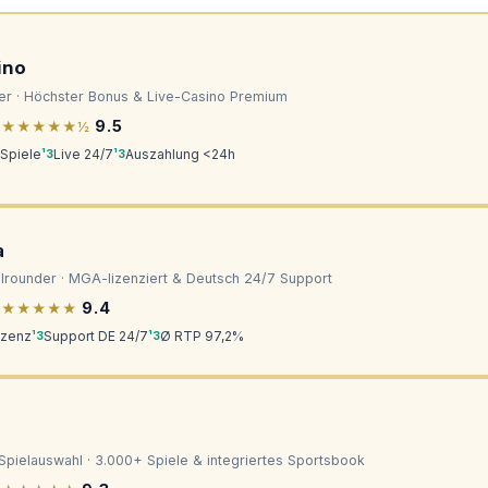
ino
er · Höchster Bonus & Live-Casino Premium
9.5
★★★★★½
Spiele
Live 24/7
Auszahlung <24h
a
llrounder · MGA-lizenziert & Deutsch 24/7 Support
9.4
★★★★★★
zenz
Support DE 24/7
Ø RTP 97,2%
Spielauswahl · 3.000+ Spiele & integriertes Sportsbook