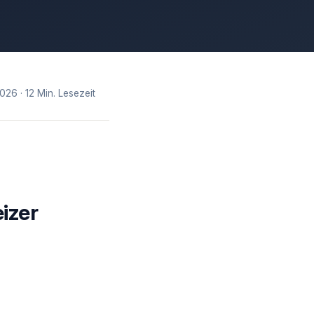
2026 · 12 Min. Lesezeit
izer