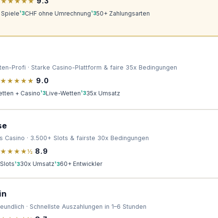
9.3
★★★★★★
 Spiele
CHF ohne Umrechnung
50+ Zahlungsarten
ten-Profi · Starke Casino-Plattform & faire 35x Bedingungen
9.0
★★★★★
tten + Casino
Live-Wetten
35x Umsatz
se
 Casino · 3.500+ Slots & fairste 30x Bedingungen
8.9
★★★★½
Slots
30x Umsatz
60+ Entwickler
in
eundlich · Schnellste Auszahlungen in 1–6 Stunden