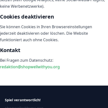
keine Werbenetzwerke).
Cookies deaktivieren
Sie können Cookies in Ihren Browsereinstellungen
jederzeit deaktivieren oder löschen. Die Website
funktioniert auch ohne Cookies.
Kontakt
Bei Fragen zum Datenschutz:
redaktion@shopwellwithyou.org
Spiel verantwortlich!
shopwellwithyou.org