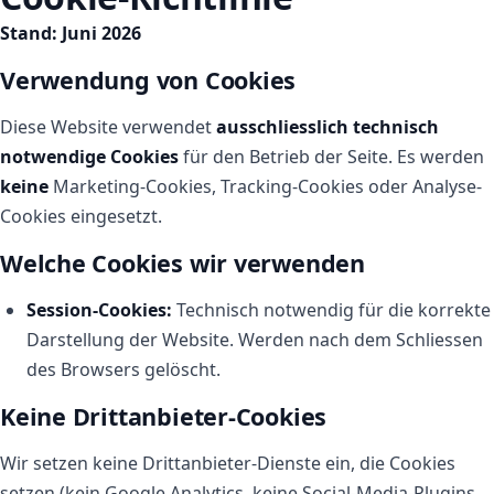
Stand: Juni 2026
Verwendung von Cookies
Diese Website verwendet
ausschliesslich technisch
notwendige Cookies
für den Betrieb der Seite. Es werden
keine
Marketing-Cookies, Tracking-Cookies oder Analyse-
Cookies eingesetzt.
Welche Cookies wir verwenden
Session-Cookies:
Technisch notwendig für die korrekte
Darstellung der Website. Werden nach dem Schliessen
des Browsers gelöscht.
Keine Drittanbieter-Cookies
Wir setzen keine Drittanbieter-Dienste ein, die Cookies
setzen (kein Google Analytics, keine Social-Media-Plugins,