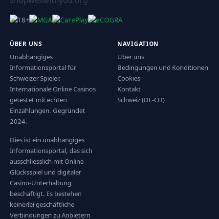
ÜBER UNS
NAVIGATION
Unabhängiges
Über uns
Informationsportal für
Bedingungen und Konditionen
Schweizer Spieler.
Cookies
Internationale Online Casinos
Kontakt
getestet mit echten
Schweiz (DE-CH)
Einzahlungen. Gegründet
2024.
Dies ist ein unabhängiges
Informationsportal, das sich
ausschliesslich mit Online-
Glücksspiel und digitaler
Casino-Unterhaltung
beschäftigt. Es bestehen
keinerlei geschäftliche
Verbindungen zu Anbietern